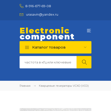
8-916-677-69-08
urasavin@yandex.ru
Electronic
component
Каталог товаров
Главная
Кварцевые генераторы VCXO (VCO)