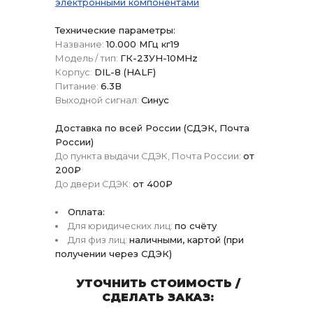
электронными компонентами
Технические параметры:
Название:
10.000 МГц кг19
Модель / тип:
ГК-23УН-10MHz
Корпус:
DIL-8 (HALF)
Питание:
6.3В
Выходной сигнал:
Синус
Доставка по всей России (СДЭК, Почта
России)
До пункта выдачи СДЭК, Почта России:
от
200₽
До двери СДЭК:
от 400₽
Оплата:
Для юридических лиц:
по счёту
Для физ лиц:
наличными, картой (при
получении через СДЭК)
УТОЧНИТЬ СТОИМОСТЬ /
СДЕЛАТЬ ЗАКАЗ: