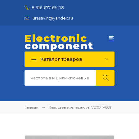
8-916-677-69-08
urasavin@yandex.ru
Electronic
component
Каталог товаров
Главная
Кварцевые генераторы VCXO (VCO)