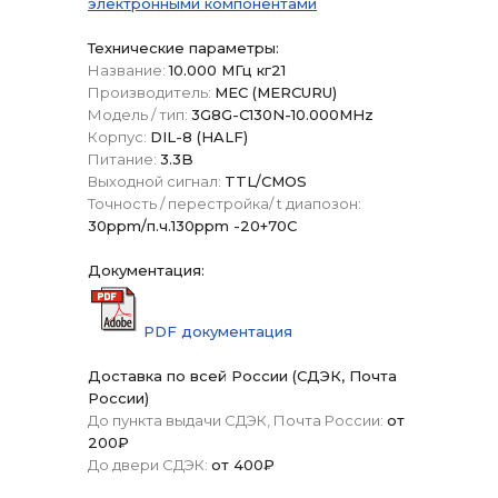
электронными компонентами
Технические параметры:
Название:
10.000 МГц кг21
Производитель:
МЕС (MERCURU)
Модель / тип:
3G8G-C130N-10.000MHz
Корпус:
DIL-8 (HALF)
Питание:
3.3B
Выходной сигнал:
TTL/CMOS
Точность / перестройка/ t диапозон:
30ppm/п.ч.130ppm -20+70C
Документация:
PDF документация
Доставка по всей России (СДЭК, Почта
России)
До пункта выдачи СДЭК, Почта России:
от
200₽
До двери СДЭК:
от 400₽