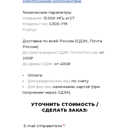
электронными компонентами
Технические параметры:
Название:
13.000 МГц кг27
Модель / тип:
G300-Y19
Корпус:
Доставка по всей России (СДЭК, Почта
России)
До пункта выдачи СДЭК, Почта России:
от
200₽
До двери СДЭК:
от 400₽
Оплата:
Для юридических лиц:
по счёту
Для физ лиц:
наличными, картой (при
получении через СДЭК)
УТОЧНИТЬ СТОИМОСТЬ /
СДЕЛАТЬ ЗАКАЗ:
E-mail отправителя
*
: