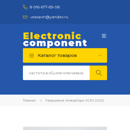
8-916-677-69-08
urasavin@yandex.ru
Electronic
component
Каталог товаров
Главная
Кварцевые генераторы VCXO (VCO)