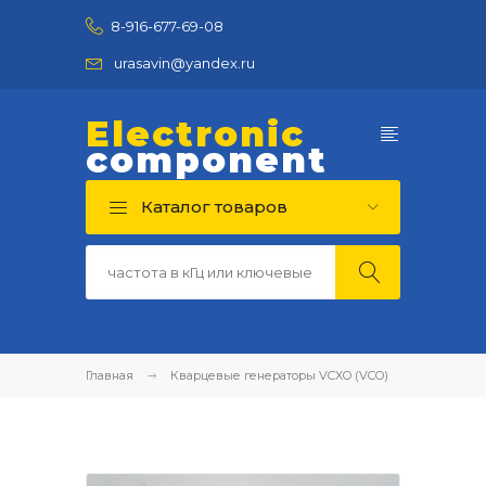
8-916-677-69-08
urasavin@yandex.ru
Electronic
component
Каталог товаров
Главная
Кварцевые генераторы VCXO (VCO)