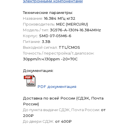
электронными компонентами
Технические параметры:
Название:
16.384 МГц кг32
Производитель:
МЕС (MERCURU)
Модель / тип:
3G576-A-130N-16.384MHz
Корпус:
SMD 07-05M6-6
Питание:
3.3B
Выходной сигнал:
TTL/CMOS
Точность / перестройка/ t диапозон:
30ppm/п.ч.130ppm -20+70C
Документация:
PDF документация
Доставка по всей России (СДЭК, Почта
России)
До пункта выдачи СДЭК, Почта России:
от
200₽
До двери СДЭК:
от 400₽