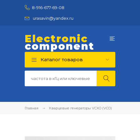
8-916-677-69-08
urasavin@yandex.ru
Electronic
component
Каталог товаров
Главная
Кварцевые генераторы VCXO (VCO)