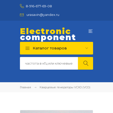
8-916-677-69-08
urasavin@yandex.ru
Electronic
component
Каталог товаров
Главная
Кварцевые генераторы VCXO (VCO)