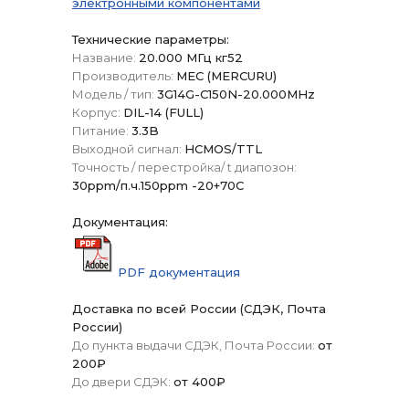
электронными компонентами
Технические параметры:
Название:
20.000 МГц кг52
Производитель:
МЕС (MERCURU)
Модель / тип:
3G14G-C150N-20.000MHz
Корпус:
DIL-14 (FULL)
Питание:
3.3B
Выходной сигнал:
HCMOS/TTL
Точность / перестройка/ t диапозон:
30ppm/п.ч.150ppm -20+70C
Документация:
PDF документация
Доставка по всей России (СДЭК, Почта
России)
До пункта выдачи СДЭК, Почта России:
от
200₽
До двери СДЭК:
от 400₽