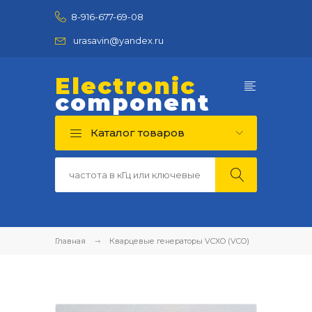
8-916-677-69-08
urasavin@yandex.ru
Electronic
component
Каталог товаров
Главная
Кварцевые генераторы VCXO (VCO)