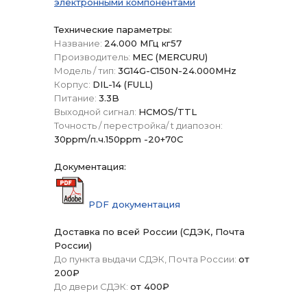
электронными компонентами
Технические параметры:
Название:
24.000 МГц кг57
Производитель:
МЕС (MERCURU)
Модель / тип:
3G14G-C150N-24.000MHz
Корпус:
DIL-14 (FULL)
Питание:
3.3B
Выходной сигнал:
HCMOS/TTL
Точность / перестройка/ t диапозон:
30ppm/п.ч.150ppm -20+70C
Документация:
PDF документация
Доставка по всей России (СДЭК, Почта
России)
До пункта выдачи СДЭК, Почта России:
от
200₽
До двери СДЭК:
от 400₽