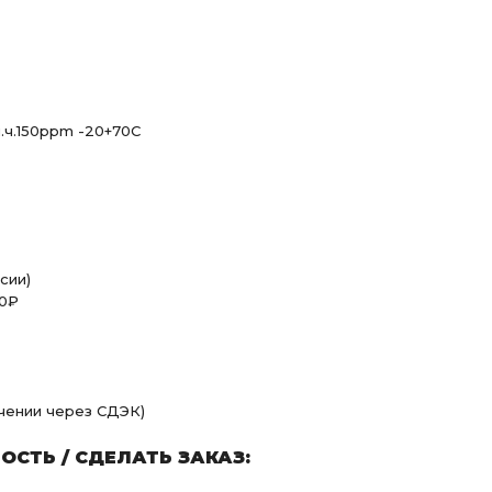
.ч.150ppm -20+70C
сии)
00₽
учении через СДЭК)
СТЬ / СДЕЛАТЬ ЗАКАЗ: