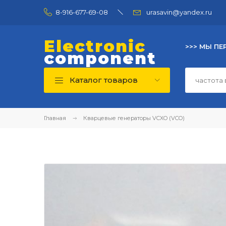
8-916-677-69-08
urasavin@yandex.ru
Electronic
>>> МЫ ПЕ
component
Каталог товаров
Главная
Кварцевые генераторы VCXO (VCO)