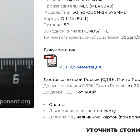
Производитель:
МЕС (MERCURU)
Модель / тип:
5G14G-C150N-24.576MHz
Корпус:
DIL-14 (FULL)
Питание:
5B
Выходной сигнал:
HCMOS/TTL
Точность / перестройка/ t диапозон:
30ppm/п
Документация:
PDF документация
Доставка по всей России (СДЭК, Почта Рос
До пункта выдачи СДЭК, Почта России:
от 2
До двери СДЭК:
от 400₽
Оплата:
Для юридических лиц:
по счёту
Для физ лиц:
наличными, картой (при пол
УТОЧНИТЬ СТОИМО