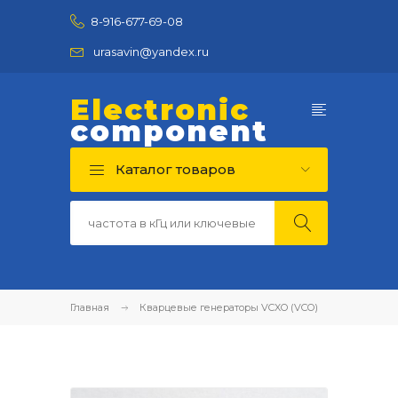
8-916-677-69-08
urasavin@yandex.ru
Electronic
component
Каталог товаров
Главная
Кварцевые генераторы VCXO (VCO)