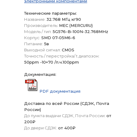
электронными компонентами
Технические параметры:
Название:
32.768 МГц кг90
Производитель:
МЕС (MERCURU)
Модель / тип:
5G576-B-100N-32.768MHz
Корпус:
SMD 07-05M6-6
Питание:
5в
Выходной сигнал:
CMOS
Точность / перестройка/ t диапозон:
50ppm -10+70 /п.ч.100ppm
Документация:
PDF документация
Доставка по всей России (СДЭК, Почта
России)
До пункта выдачи СДЭК, Почта России:
от
200₽
До двери СДЭК:
от 400₽