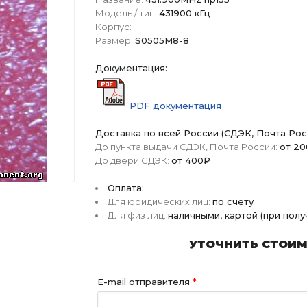
Модель / тип:
431900 кГц
Корпус:
Размер:
S0505M8-8
Документация:
PDF документация
Доставка по всей России (СДЭК, Почта Рос
До пункта выдачи СДЭК, Почта России:
от 2
До двери СДЭК:
от 400₽
Оплата:
Для юридических лиц:
по счёту
Для физ лиц:
наличными, картой (при пол
УТОЧНИТЬ СТОИМО
E-mail отправителя
*
: