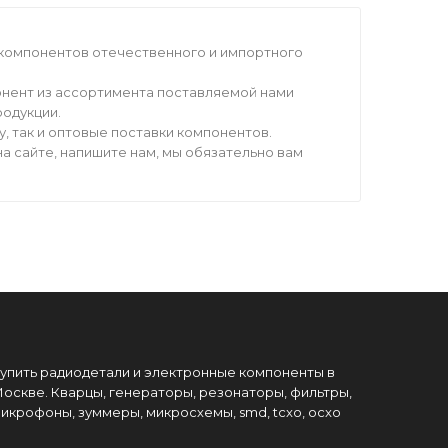
компонентов отечественного и импортного
нент из ассортимента поставляемой нами
родукции.
 так и оптовые поставки компонентов.
а сайте, напишите нам, мы обязательно вам
упить радиодетали и электронные компоненты в
оскве. Кварцы, генераторы, резонаторы, фильтры,
икрофоны, зуммеры, микросхемы, smd, tcxo, ocxo