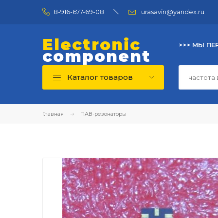
8-916-677-69-08
urasavin@yandex.ru
Electronic
>>> МЫ ПЕ
component
Каталог товаров
Главная
ПАВ-резонаторы