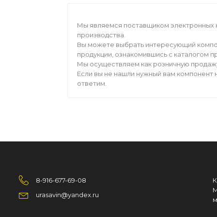
Мы являемся поставщиком электронных 
производства.
Вы можете выбрать интересующий компо
продукции, ознакомившись с каталогом п
Мы осуществляем как розничную продажу,
Если вы не нашли нужный вам компонент н
ответим.
8-916-677-69-08
К
М
urasavin@yandex.ru
м