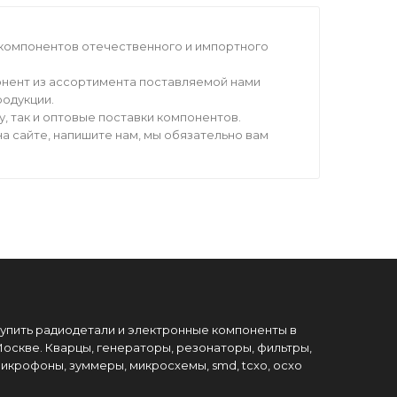
компонентов отечественного и импортного
нент из ассортимента поставляемой нами
родукции.
 так и оптовые поставки компонентов.
а сайте, напишите нам, мы обязательно вам
упить радиодетали и электронные компоненты в
оскве. Кварцы, генераторы, резонаторы, фильтры,
икрофоны, зуммеры, микросхемы, smd, tcxo, ocxo