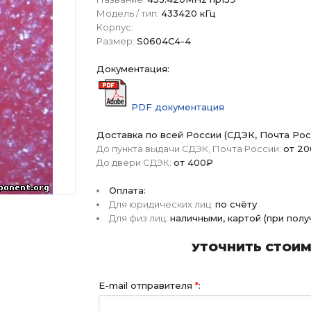
Модель / тип:
433420 кГц
Корпус:
Размер:
S0604C4-4
Документация:
PDF документация
Доставка по всей России (СДЭК, Почта Рос
До пункта выдачи СДЭК, Почта России:
от 2
До двери СДЭК:
от 400₽
Оплата:
Для юридических лиц:
по счёту
Для физ лиц:
наличными, картой (при пол
УТОЧНИТЬ СТОИМО
E-mail отправителя
*
: