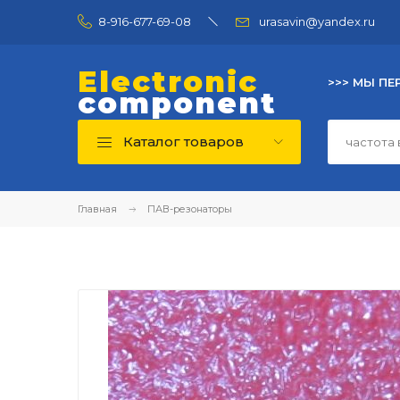
8-916-677-69-08
urasavin@yandex.ru
Electronic
>>> МЫ ПЕ
component
Каталог товаров
Главная
ПАВ-резонаторы