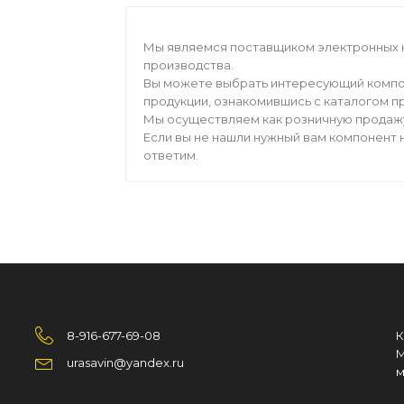
Мы являемся поставщиком электронных 
производства.
Вы можете выбрать интересующий компо
продукции, ознакомившись с каталогом п
Мы осуществляем как розничную продажу,
Если вы не нашли нужный вам компонент н
ответим.
8-916-677-69-08
К
М
urasavin@yandex.ru
м