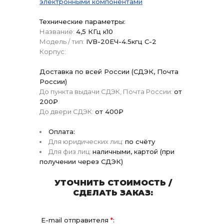
электронными компонентами
Технические параметры:
Название:
4,5 КГц к10
Модель / тип:
IVВ-20ЕЧ-4.5кгц С-2
Корпус:
Доставка по всей России (СДЭК, Почта
России)
До пункта выдачи СДЭК, Почта России:
от
200₽
До двери СДЭК:
от 400₽
Оплата:
Для юридических лиц:
по счёту
Для физ лиц:
наличными, картой (при
получении через СДЭК)
УТОЧНИТЬ СТОИМОСТЬ /
СДЕЛАТЬ ЗАКАЗ:
E-mail отправителя
*
: