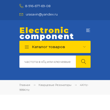
8-916-677-69-08
urasavin@yandex.ru
Electronic
component
Каталог товаров
Главная
Кварцевые Резонаторы
4KHz-
999KHz