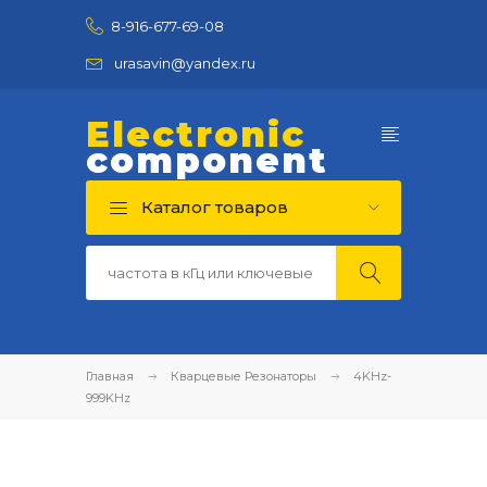
8-916-677-69-08
urasavin@yandex.ru
Electronic
component
Каталог товаров
Главная
Кварцевые Резонаторы
4KHz-
999KHz