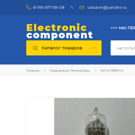
8-916-677-69-08
urasavin@yandex.ru
Electronic
>>> МЫ ПЕ
component
Каталог товаров
Главная
Кварцевые Резонаторы
4KHz-999KHz