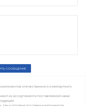
компонентов отечественного и импортного
нент из ассортимента поставляемой нами
родукции.
 так и оптовые поставки компонентов.