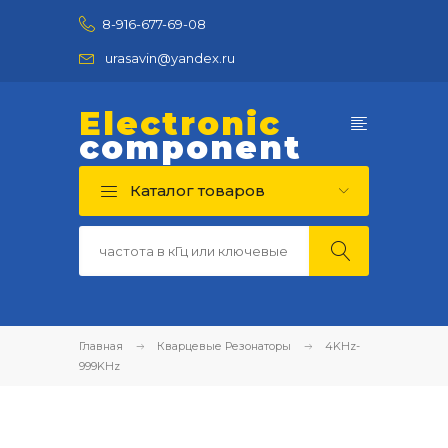
8-916-677-69-08
urasavin@yandex.ru
Electronic
component
Каталог товаров
Главная
Кварцевые Резонаторы
4KHz-
999KHz