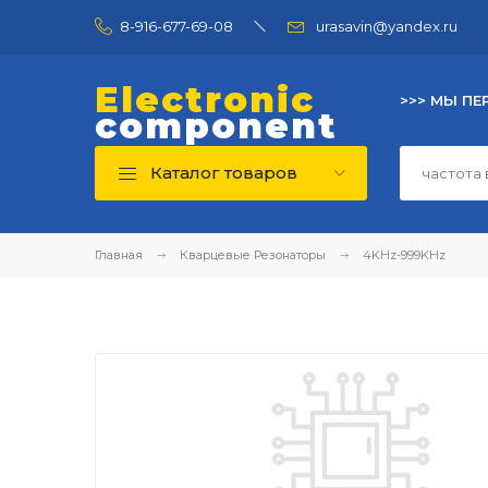
8-916-677-69-08
urasavin@yandex.ru
Electronic
>>> МЫ ПЕ
component
Каталог товаров
Главная
Кварцевые Резонаторы
4KHz-999KHz