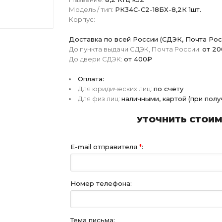
Модель / тип:
РК34С-С2-18БХ-8,2К 1шт.
Корпус:
Доставка по всей России (СДЭК, Почта Рос
До пункта выдачи СДЭК, Почта России:
от 2
До двери СДЭК:
от 400₽
Оплата:
Для юридических лиц:
по счёту
Для физ лиц:
наличными, картой (при пол
УТОЧНИТЬ СТОИМО
E-mail отправителя
*
:
Номер телефона:
Тема письма: