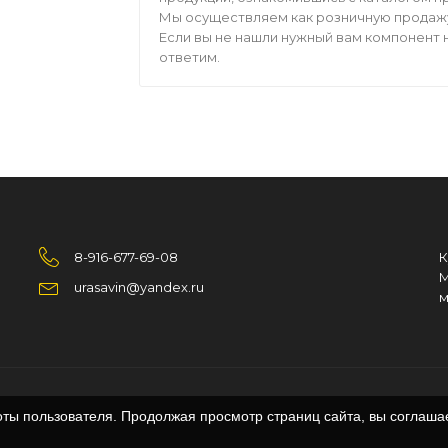
Мы осуществляем как розничную продажу,
Если вы не нашли нужный вам компонент н
ответим.
8-916-677-69-08
К
М
urasavin@yandex.ru
м
оты пользователя. Продолжая просмотр страниц сайта, вы соглаша