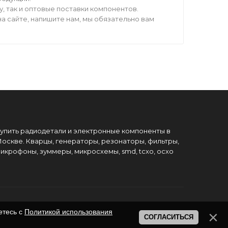
 так и оптовые поставки компонентов.
а сайте, напишите нам, мы обязательно вам
упить радиодетали и электронные компоненты в
оскве. Кварцы, генераторы, резонаторы, фильтры,
икрофоны, зуммеры, микросхемы, smd, tcxo, ocxo
етесь с
Политикой использования
СОГЛАСИТЬСЯ