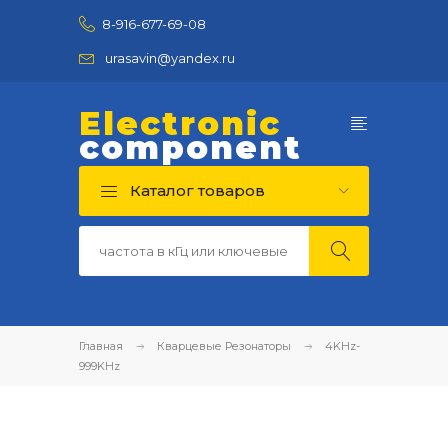
8-916-677-69-08
urasavin@yandex.ru
Electronic
component
Каталог товаров
Главная
Кварцевые Резонаторы
4KHz-
999KHz