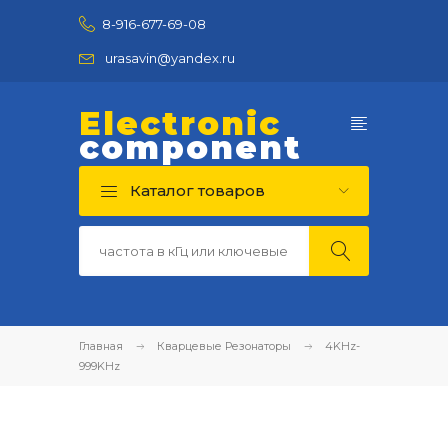
8-916-677-69-08
urasavin@yandex.ru
Electronic
component
Каталог товаров
Главная
Кварцевые Резонаторы
4KHz-
999KHz