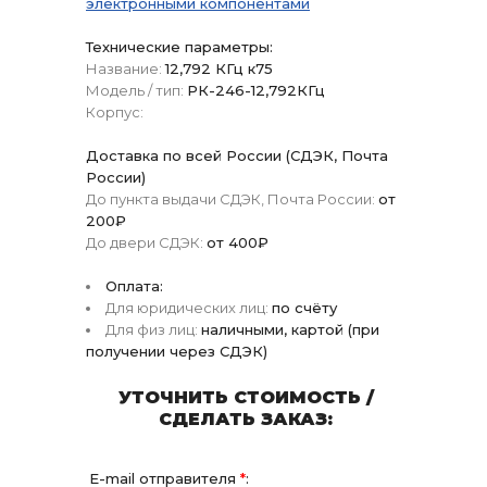
электронными компонентами
Технические параметры:
Название:
12,792 КГц к75
Модель / тип:
РК-246-12,792КГц
Корпус:
Доставка по всей России (СДЭК, Почта
России)
До пункта выдачи СДЭК, Почта России:
от
200₽
До двери СДЭК:
от 400₽
Оплата:
Для юридических лиц:
по счёту
Для физ лиц:
наличными, картой (при
получении через СДЭК)
УТОЧНИТЬ СТОИМОСТЬ /
СДЕЛАТЬ ЗАКАЗ:
E-mail отправителя
*
: