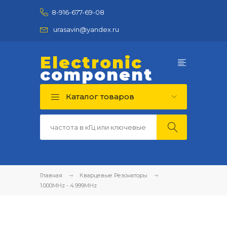
8-916-677-69-08
urasavin@yandex.ru
Electronic
component
Каталог товаров
Главная
Кварцевые Резонаторы
1.000MHz - 4.999MHz