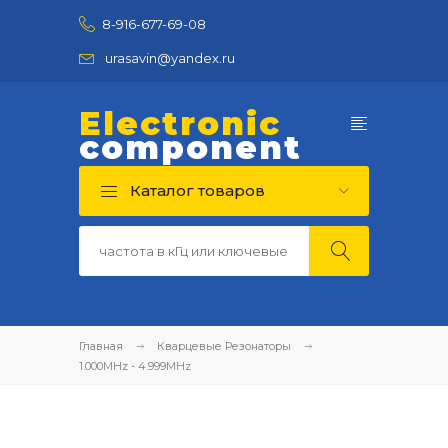
8-916-677-69-08
urasavin@yandex.ru
Electronic
component
Каталог товаров
Главная
Кварцевые Резонаторы
1.000MHz - 4.999MHz