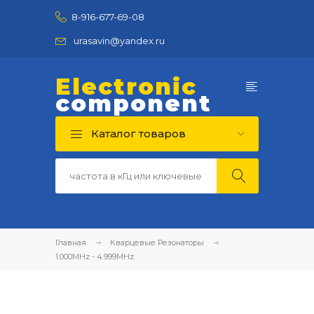
8-916-677-69-08
urasavin@yandex.ru
Electronic
component
Каталог товаров
Главная
Кварцевые Резонаторы
1.000MHz - 4.999MHz