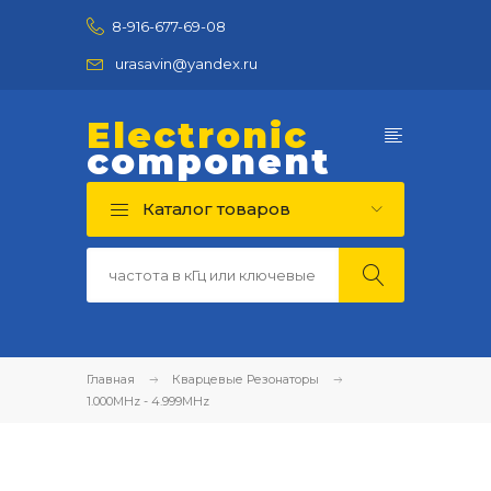
8-916-677-69-08
urasavin@yandex.ru
Electronic
component
Каталог товаров
Главная
Кварцевые Резонаторы
1.000MHz - 4.999MHz