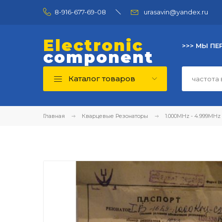
8-916-677-69-08
urasavin@yandex.ru
Electronic
>>> МЫ ПЕ
component
Каталог товаров
Главная
Кварцевые Резонаторы
1.000MHz - 4.999MHz