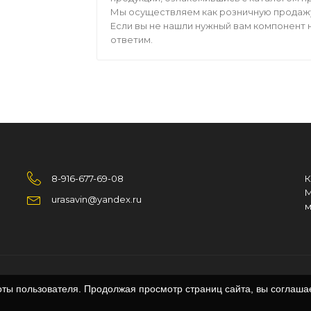
Мы осуществляем как розничную продажу,
Если вы не нашли нужный вам компонент н
ответим.
8-916-677-69-08
К
М
urasavin@yandex.ru
м
оты пользователя. Продолжая просмотр страниц сайта, вы соглаша