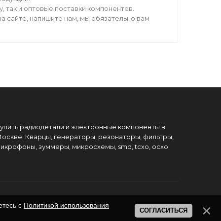
 так и оптовые поставки компонентов.
а сайте, напишите нам, мы обязательно вам
упить радиодетали и электронные компоненты в
оскве. Кварцы, генераторы, резонаторы, фильтры,
икрофоны, зуммеры, микросхемы, smd, tcxo, ocxo
етесь с
Политикой использования
СОГЛАСИТЬСЯ