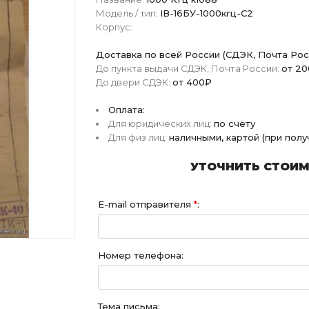
Модель / тип:
IВ-16БУ-1000кгц-С2
Корпус:
Доставка по всей России (СДЭК, Почта Рос
До пункта выдачи СДЭК, Почта России:
от 2
До двери СДЭК:
от 400₽
Оплата:
Для юридических лиц:
по счёту
Для физ лиц:
наличными, картой (при пол
УТОЧНИТЬ СТОИМО
E-mail отправителя
*
:
Номер телефона:
Тема письма: