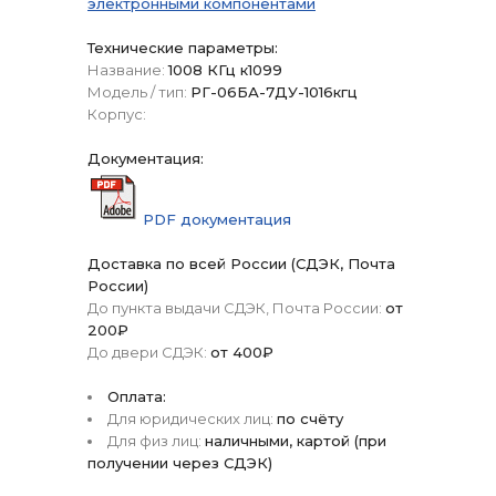
электронными компонентами
Технические параметры:
Название:
1008 КГц к1099
Модель / тип:
РГ-06БА-7ДУ-1016кгц
Корпус:
Документация:
PDF документация
Доставка по всей России (СДЭК, Почта
России)
До пункта выдачи СДЭК, Почта России:
от
200₽
До двери СДЭК:
от 400₽
Оплата:
Для юридических лиц:
по счёту
Для физ лиц:
наличными, картой (при
получении через СДЭК)