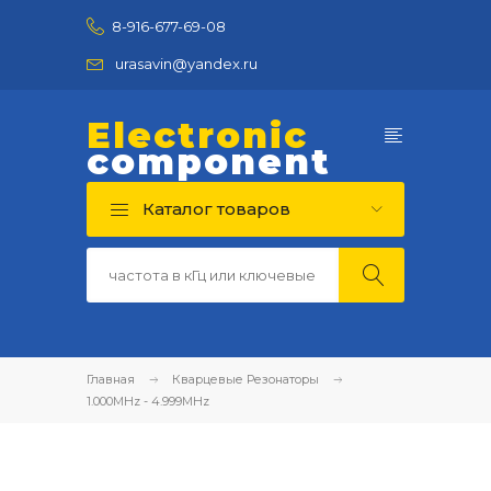
8-916-677-69-08
urasavin@yandex.ru
Electronic
component
Каталог товаров
Главная
Кварцевые Резонаторы
1.000MHz - 4.999MHz