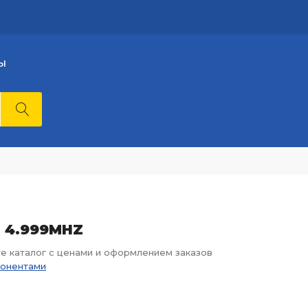
Ы
 - 4.999MHZ
те каталог с ценами и оформлением заказов
понентами