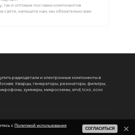
 так и оптовые поставки компонентов.
а сайте, напишите нам, мы обязательно вам
упить радиодетали и электронные компоненты в
оскве. Кварцы, генераторы, резонаторы, фильтры,
икрофоны, зуммеры, микросхемы, smd, tcxo, ocxo
етесь с
Политикой использования
СОГЛАСИТЬСЯ