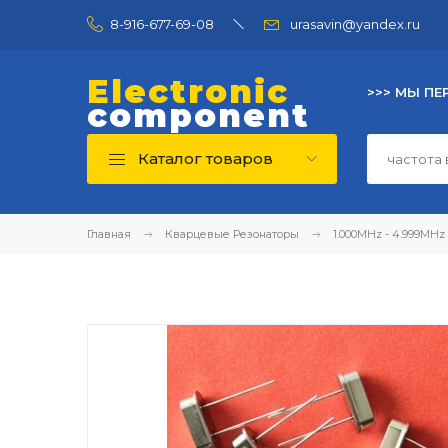
8-916-677-69-08
urasavin@yandex.ru
Electronic
>>> МЫ ПЕ
component
Каталог товаров
Главная
Кварцевые Резонаторы
1.000MHz - 4.999MHz