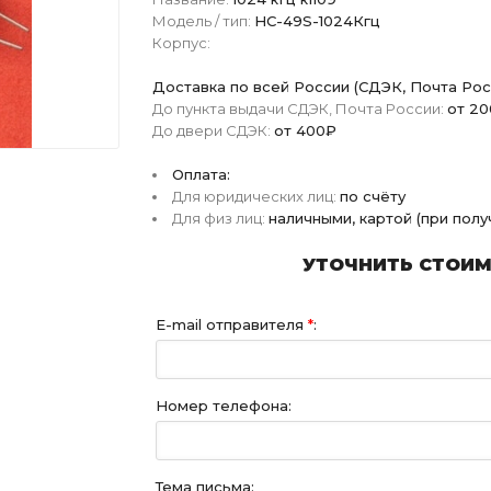
Модель / тип:
HC-49S-1024Кгц
Корпус:
Доставка по всей России (СДЭК, Почта Рос
До пункта выдачи СДЭК, Почта России:
от 2
До двери СДЭК:
от 400₽
Оплата:
Для юридических лиц:
по счёту
Для физ лиц:
наличными, картой (при пол
УТОЧНИТЬ СТОИМО
E-mail отправителя
*
:
Номер телефона:
Тема письма: