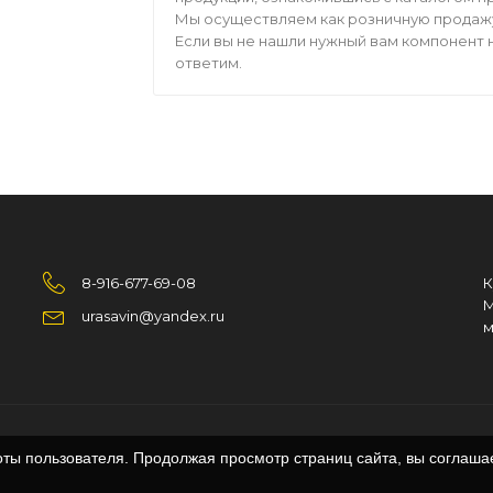
Мы осуществляем как розничную продажу,
Если вы не нашли нужный вам компонент н
ответим.
8-916-677-69-08
К
М
urasavin@yandex.ru
м
оты пользователя. Продолжая просмотр страниц сайта, вы соглаша