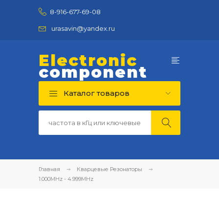
8-916-677-69-08
urasavin@yandex.ru
Electronic
component
Каталог товаров
Главная
Кварцевые Резонаторы
1.000MHz - 4.999MHz