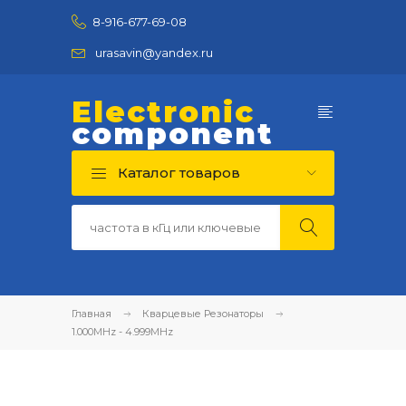
8-916-677-69-08
urasavin@yandex.ru
Electronic
component
Каталог товаров
Главная
Кварцевые Резонаторы
1.000MHz - 4.999MHz