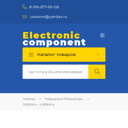
8-916-677-69-08
urasavin@yandex.ru
Electronic
component
Каталог товаров
Главная
Кварцевые Резонаторы
1.000MHz - 4.999MHz