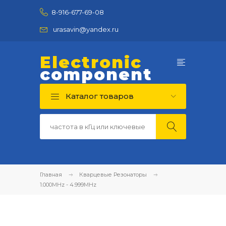
8-916-677-69-08
urasavin@yandex.ru
Electronic
component
Каталог товаров
Главная
Кварцевые Резонаторы
1.000MHz - 4.999MHz