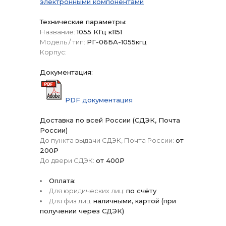
электронными компонентами
Технические параметры:
Название:
1055 КГц к1151
Модель / тип:
РГ-06БА-1055кгц
Корпус:
Документация:
PDF документация
Доставка по всей России (СДЭК, Почта
России)
До пункта выдачи СДЭК, Почта России:
от
200₽
До двери СДЭК:
от 400₽
Оплата:
Для юридических лиц:
по счёту
Для физ лиц:
наличными, картой (при
получении через СДЭК)