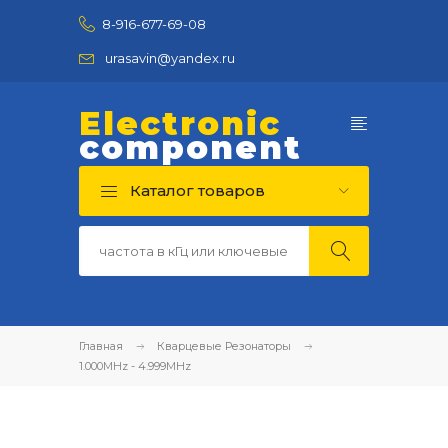
8-916-677-69-08
urasavin@yandex.ru
Electronic
component
Каталог товаров
Главная
Кварцевые Резонаторы
1.000MHz - 4.999MHz