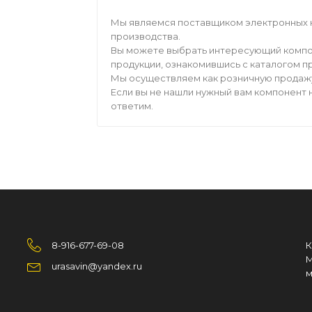
Мы являемся поставщиком электронных 
производства.
Вы можете выбрать интересующий компо
продукции, ознакомившись с каталогом п
Мы осуществляем как розничную продажу,
Если вы не нашли нужный вам компонент н
ответим.
8-916-677-69-08
К
М
urasavin@yandex.ru
м