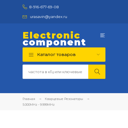
8-916-677-69-08
urasavin@yandex.ru
Electronic
component
Каталог товаров
Главная
Кварцевые Резонаторы
5.000MHz - 9.999MHz