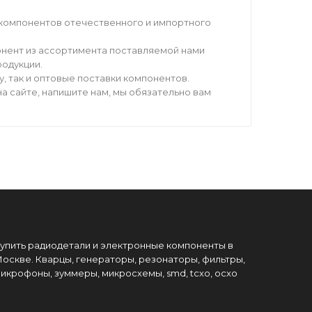
компонентов отечественного и импортного
нент из ассортимента поставляемой нами
родукции.
 так и оптовые поставки компонентов.
а сайте, напишите нам, мы обязательно вам
упить радиодетали и электронные компоненты в
оскве. Кварцы, генераторы, резонаторы, фильтры,
икрофоны, зуммеры, микросхемы, smd, tcxo, ocxo