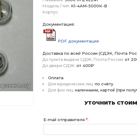
Модель / тип:
К1-4АМ-5000К-В
Корпус:
Документация:
PDF документация
Доставка по всей России (СДЭК, Почта Рос
До пункта выдачи СДЭК, Почта России:
от 2
До двери СДЭК:
от 400₽
Оплата:
Для юридических лиц:
по счёту
Для физ лиц:
наличными, картой (при пол
УТОЧНИТЬ СТОИМО
E-mail отправителя
*
: