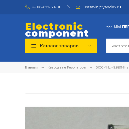
8-916-677-69-08
urasavin@yandex.ru
Electronic
>>> МЫ ПЕ
component
Каталог товаров
Главная
Кварцевые Резонаторы
5.000MHz - 9.999MHz