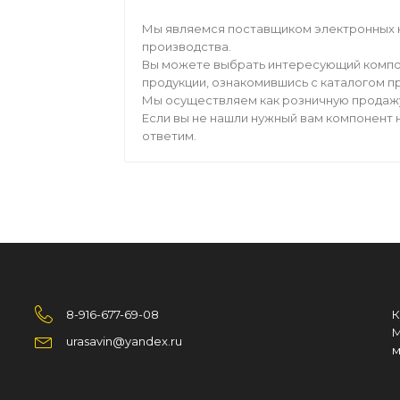
Мы являемся поставщиком электронных 
производства.
Вы можете выбрать интересующий компо
продукции, ознакомившись с каталогом п
Мы осуществляем как розничную продажу,
Если вы не нашли нужный вам компонент н
ответим.
8-916-677-69-08
К
М
urasavin@yandex.ru
м