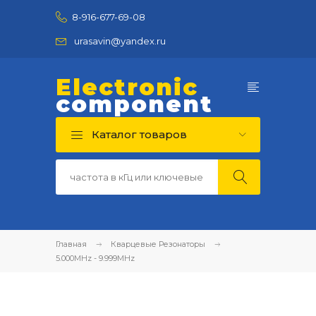
8-916-677-69-08
urasavin@yandex.ru
Electronic
component
Каталог товаров
Главная
Кварцевые Резонаторы
5.000MHz - 9.999MHz