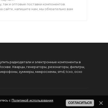
 так и оптовые поставки компонентов.
а сайте, напишите нам, мы обязательно вам
упить радиодетали и электронные компоненты в
оскве. Кварцы, генераторы, резонаторы, фильтры,
икрофоны, зуммеры, микросхемы, smd, tcxo, ocxo
етесь с
Политикой использования
СОГЛАСИТЬСЯ