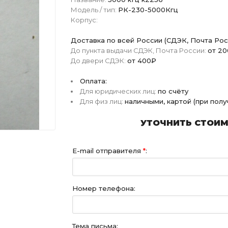
Модель / тип:
РК-230-5000Кгц
Корпус:
Доставка по всей России (СДЭК, Почта Рос
До пункта выдачи СДЭК, Почта России:
от 2
До двери СДЭК:
от 400₽
Оплата:
Для юридических лиц:
по счёту
Для физ лиц:
наличными, картой (при пол
УТОЧНИТЬ СТОИМО
E-mail отправителя
*
:
Номер телефона:
Тема письма: