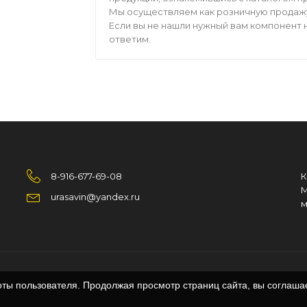
Мы осуществляем как розничную продажу,
Если вы не нашли нужный вам компонент н
ответим.
8-916-677-69-08
К
М
urasavin@yandex.ru
м
оты пользователя. Продолжая просмотр страниц сайта, вы соглаша