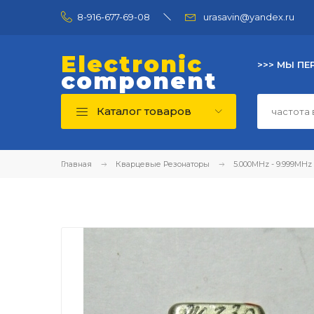
8-916-677-69-08
urasavin@yandex.ru
Electronic
>>> МЫ ПЕ
component
Каталог товаров
Главная
Кварцевые Резонаторы
5.000MHz - 9.999MHz