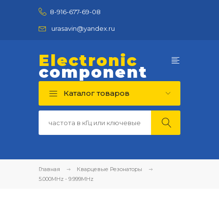
8-916-677-69-08
urasavin@yandex.ru
Electronic
component
Каталог товаров
Главная
Кварцевые Резонаторы
5.000MHz - 9.999MHz