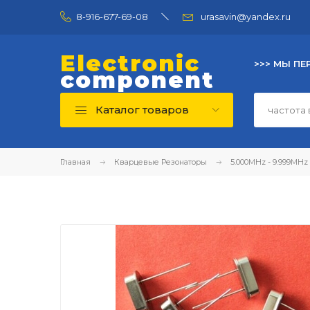
8-916-677-69-08
urasavin@yandex.ru
Electronic
>>> МЫ ПЕ
component
Каталог товаров
Главная
Кварцевые Резонаторы
5.000MHz - 9.999MHz