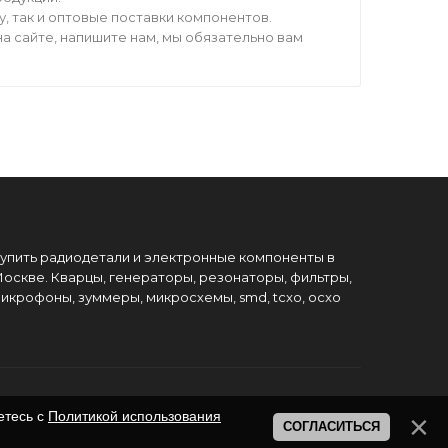
 так и оптовые поставки компонентов.
а сайте, напишите нам, мы обязательно вам
упить радиодетали и электронные компоненты в
оскве. Кварцы, генераторы, резонаторы, фильтры,
икрофоны, зуммеры, микросхемы, smd, tcxo, ocxo
етесь с
Политикой использования
СОГЛАСИТЬСЯ