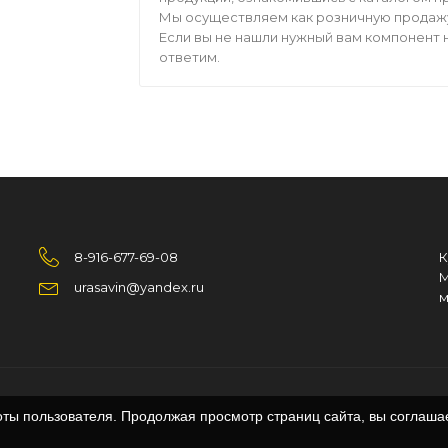
Мы осуществляем как розничную продажу,
Если вы не нашли нужный вам компонент н
ответим.
8-916-677-69-08
К
М
urasavin@yandex.ru
м
оты пользователя. Продолжая просмотр страниц сайта, вы соглаша