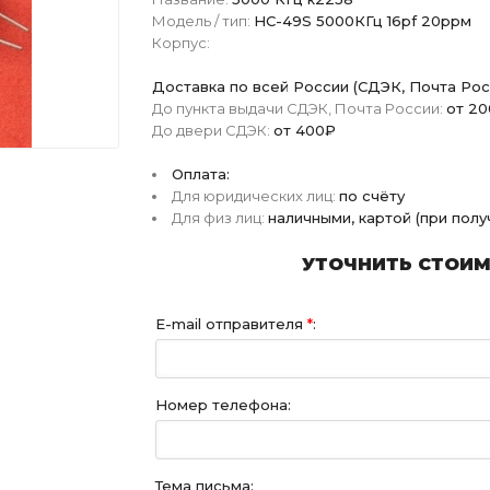
Модель / тип:
HC-49S 5000КГц 16pf 20ррм
Корпус:
Доставка по всей России (СДЭК, Почта Рос
До пункта выдачи СДЭК, Почта России:
от 2
До двери СДЭК:
от 400₽
Оплата:
Для юридических лиц:
по счёту
Для физ лиц:
наличными, картой (при пол
УТОЧНИТЬ СТОИМО
E-mail отправителя
*
:
Номер телефона:
Тема письма: