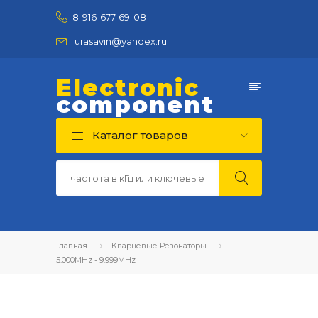
8-916-677-69-08
urasavin@yandex.ru
Electronic
component
Каталог товаров
Главная
Кварцевые Резонаторы
5.000MHz - 9.999MHz