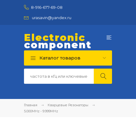
8-916-677-69-08
urasavin@yandex.ru
Electronic
component
Каталог товаров
Главная
Кварцевые Резонаторы
5.000MHz - 9.999MHz