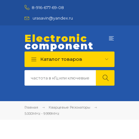
8-916-677-69-08
urasavin@yandex.ru
Electronic
component
Каталог товаров
Главная
Кварцевые Резонаторы
5.000MHz - 9.999MHz