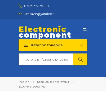
8-916-677-69-08
urasavin@yandex.ru
Electronic
component
Каталог товаров
Главная
Кварцевые Резонаторы
5.000MHz - 9.999MHz