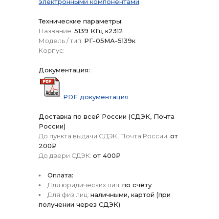
электронными компонентами
Технические параметры:
Название:
5139 КГц к2312
Модель / тип:
РГ-05МА-5139к
Корпус:
Документация:
PDF документация
Доставка по всей России (СДЭК, Почта
России)
До пункта выдачи СДЭК, Почта России:
от
200₽
До двери СДЭК:
от 400₽
Оплата:
Для юридических лиц:
по счёту
Для физ лиц:
наличными, картой (при
получении через СДЭК)