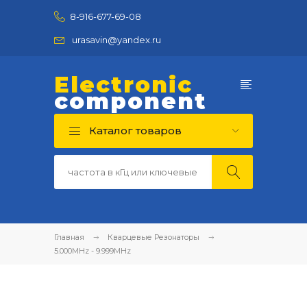
8-916-677-69-08
urasavin@yandex.ru
Electronic
component
Каталог товаров
Главная
Кварцевые Резонаторы
5.000MHz - 9.999MHz