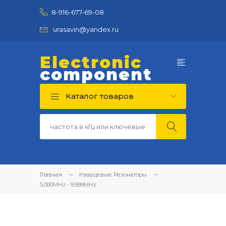
8-916-677-69-08
urasavin@yandex.ru
Electronic
component
Каталог товаров
Главная
Кварцевые Резонаторы
5.000MHz - 9.999MHz