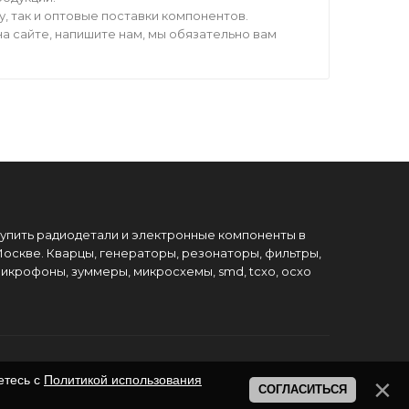
 так и оптовые поставки компонентов.
а сайте, напишите нам, мы обязательно вам
упить радиодетали и электронные компоненты в
оскве. Кварцы, генераторы, резонаторы, фильтры,
икрофоны, зуммеры, микросхемы, smd, tcxo, ocxo
етесь с
Политикой использования
СОГЛАСИТЬСЯ