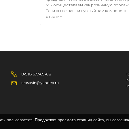
Мы осуществляем как розничную продажу,
Если вы не нашли нужный вам компонент н
ответим.
8-916-677-69-08
К
М
urasavin@yandex.ru
м
оты пользователя. Продолжая просмотр страниц сайта, вы соглаша