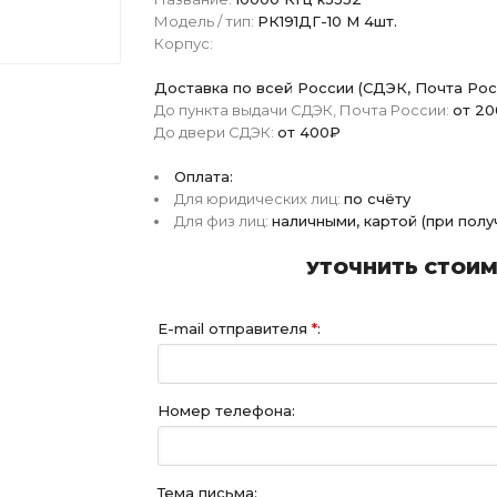
Модель / тип:
РК191ДГ-10 М 4шт.
Корпус:
Доставка по всей России (СДЭК, Почта Рос
До пункта выдачи СДЭК, Почта России:
от 2
До двери СДЭК:
от 400₽
Оплата:
Для юридических лиц:
по счёту
Для физ лиц:
наличными, картой (при пол
УТОЧНИТЬ СТОИМО
E-mail отправителя
*
:
Номер телефона:
Тема письма: