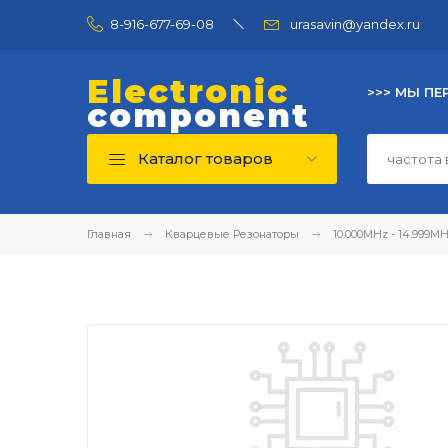
8-916-677-69-08
urasavin@yandex.ru
Electronic
>>> МЫ ПЕ
component
Каталог товаров
Главная
Кварцевые Резонаторы
10.000MHz - 14.999M