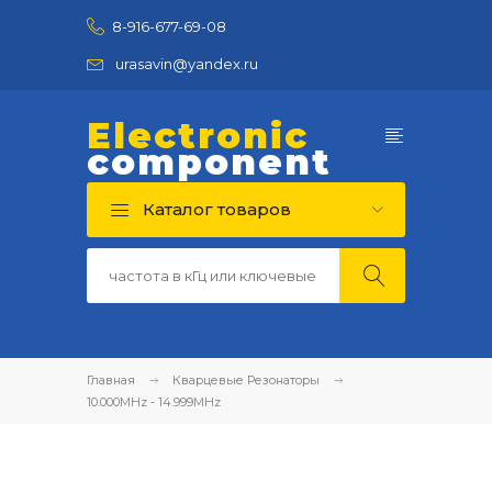
8-916-677-69-08
urasavin@yandex.ru
Electronic
component
Каталог товаров
Главная
Кварцевые Резонаторы
10.000MHz - 14.999MHz