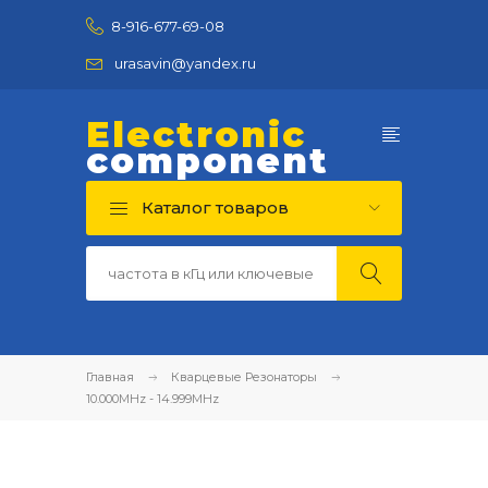
8-916-677-69-08
urasavin@yandex.ru
Electronic
component
Каталог товаров
Главная
Кварцевые Резонаторы
10.000MHz - 14.999MHz