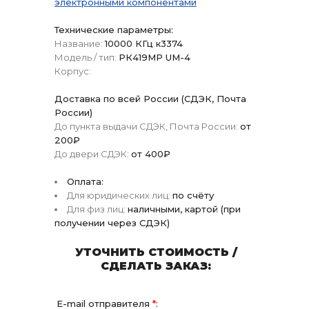
электронными компонентами
Технические параметры:
Название:
10000 КГц к3374
Модель / тип:
РК419МР UM-4
Корпус:
Доставка по всей России (СДЭК, Почта
России)
До пункта выдачи СДЭК, Почта России:
от
200₽
До двери СДЭК:
от 400₽
Оплата:
Для юридических лиц:
по счёту
Для физ лиц:
наличными, картой (при
получении через СДЭК)
УТОЧНИТЬ СТОИМОСТЬ /
СДЕЛАТЬ ЗАКАЗ:
E-mail отправителя
*
: