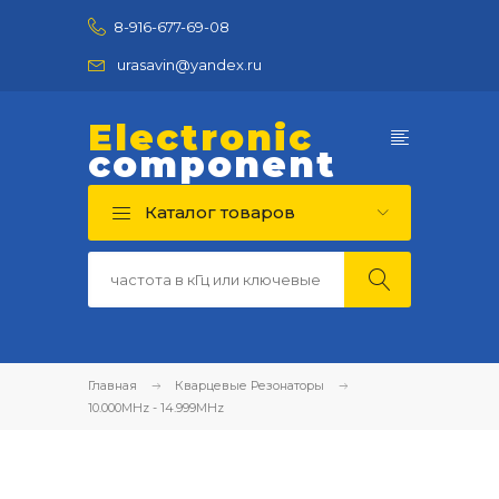
8-916-677-69-08
urasavin@yandex.ru
Electronic
component
Каталог товаров
Главная
Кварцевые Резонаторы
10.000MHz - 14.999MHz