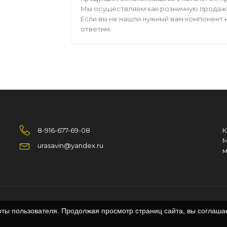
Мы осуществляем как розничную продажу,
Если вы не нашли нужный вам компонент н
ответим.
8-916-677-69-08
К
М
urasavin@yandex.ru
м
оты пользователя. Продолжая просмотр страниц сайта, вы соглаша