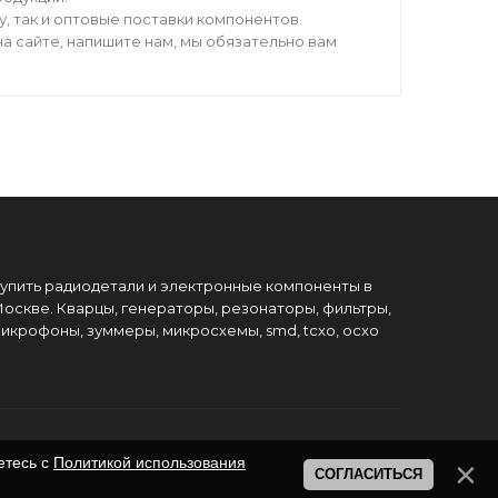
 так и оптовые поставки компонентов.
а сайте, напишите нам, мы обязательно вам
упить радиодетали и электронные компоненты в
оскве. Кварцы, генераторы, резонаторы, фильтры,
икрофоны, зуммеры, микросхемы, smd, tcxo, ocxo
етесь с
Политикой использования
СОГЛАСИТЬСЯ