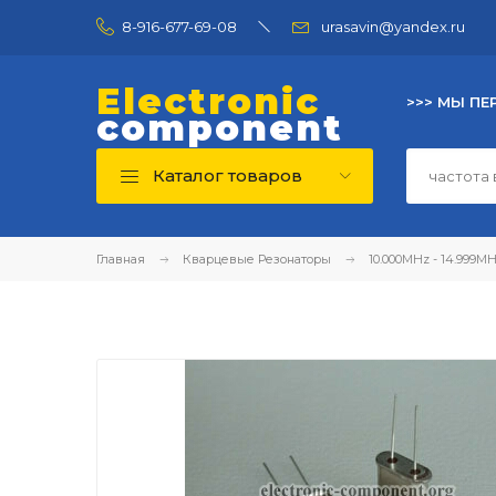
8-916-677-69-08
urasavin@yandex.ru
Electronic
>>> МЫ ПЕ
component
Каталог товаров
Главная
Кварцевые Резонаторы
10.000MHz - 14.999M