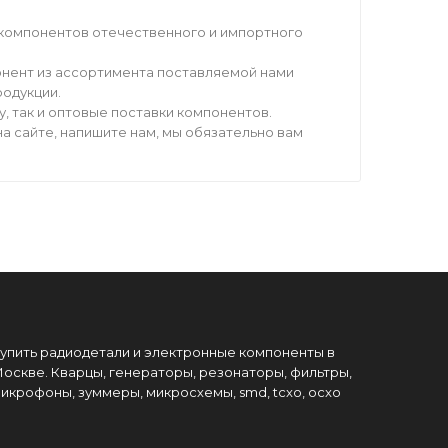
компонентов отечественного и импортного
нент из ассортимента поставляемой нами
родукции.
 так и оптовые поставки компонентов.
а сайте, напишите нам, мы обязательно вам
упить радиодетали и электронные компоненты в
оскве. Кварцы, генераторы, резонаторы, фильтры,
икрофоны, зуммеры, микросхемы, smd, tcxo, ocxo