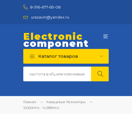
8-916-677-69-08
urasavin@yandex.ru
Electronic
component
Каталог товаров
Главная
Кварцевые Резонаторы
10.000MHz - 14.999MHz